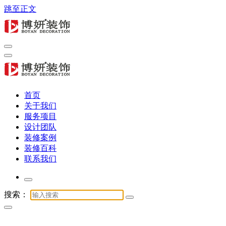
跳至正文
专注商业公装16年，提供办公室、酒店、店铺与展厅全链路服
务
专注商业公装16年，提供办公室、酒店、店铺与展厅全链路服
首页
务
关于我们
服务项目
设计团队
装修案例
装修百科
联系我们
搜索：