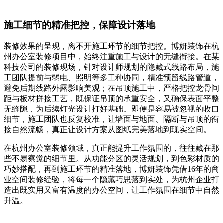
施工细节的精准把控，保障设计落地
装修效果的呈现，离不开施工环节的细节把控。博妍装饰在杭
州办公室装修项目中，始终注重施工与设计的无缝衔接。在某
科技公司的装修现场，针对设计师规划的隐藏式线路布局，施
工团队提前与弱电、照明等多工种协同，精准预留线路管道，
避免后期线路外露影响美观；在吊顶施工中，严格把控龙骨间
距与板材拼接工艺，既保证吊顶的承重安全，又确保表面平整
无缝隙，为后续灯光设计打好基础。即便是容易被忽视的收口
细节，施工团队也反复校准，让墙面与地面、隔断与吊顶的衔
接自然流畅，真正让设计方案从图纸完美落地到现实空间。
在杭州办公室装修领域，真正能提升工作氛围的，往往藏在那
些不易察觉的细节里。从功能分区的灵活规划，到色彩材质的
巧妙搭配，再到施工环节的精准落地，博妍装饰凭借16年的商
业空间装修经验，将每一个隐藏巧思落到实处，为杭州企业打
造出既实用又富有温度的办公空间，让工作氛围在细节中自然
升温。