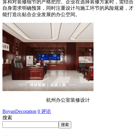
算和对装修细节的严格把控。企业在选择装修方案时，需结合
自身需求明确预算，同时注重设计与施工环节的风险规避，才
能打造出贴合企业发展的办公空间。
杭州办公室装修设计
BoyanDecoration
0 评论
搜索
搜索