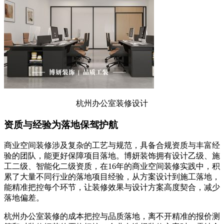
杭州办公室装修设计
资质与经验为落地保驾护航
商业空间装修涉及复杂的工艺与规范，具备合规资质与丰富经
验的团队，能更好保障项目落地。博妍装饰拥有设计乙级、施
工二级、智能化二级资质，在16年的商业空间装修实践中，积
累了大量不同行业的落地项目经验，从方案设计到施工落地，
能精准把控每个环节，让装修效果与设计方案高度契合，减少
落地偏差。
杭州办公室装修的成本把控与品质落地，离不开精准的报价测