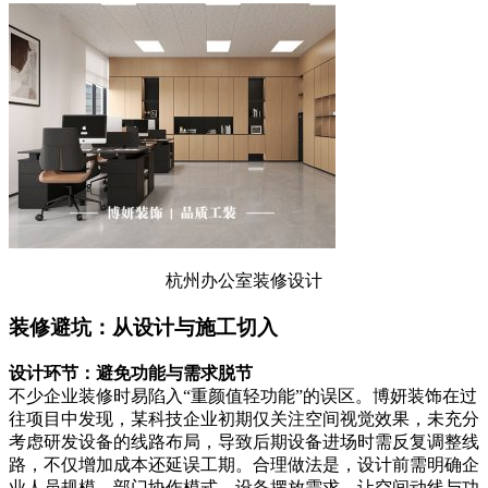
杭州办公室装修设计
装修避坑：从设计与施工切入
设计环节：避免功能与需求脱节
不少企业装修时易陷入“重颜值轻功能”的误区。博妍装饰在过
往项目中发现，某科技企业初期仅关注空间视觉效果，未充分
考虑研发设备的线路布局，导致后期设备进场时需反复调整线
路，不仅增加成本还延误工期。合理做法是，设计前需明确企
业人员规模、部门协作模式、设备摆放需求，让空间动线与功