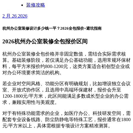
装修攻略
2 月 26 2026
杭州办公室装修设计多少钱一平？2026全包报价+避坑指南
2026杭州办公室装修全包报价区间
杭州办公室装修全包价格并非固定数值，需结合实际需求核
算。基础装修阶段，若仅满足办公基础功能，选用常规环保材
料，每平方米报价约800-1200元，这类方案适合初创型企业或
对办公环境要求简洁的机构。
若企业对空间风格、功能分区有明确规划，比如增设独立会议
室、开放式协作区，且选用中高端环保建材，报价会升至
1200-1800元/平方米，此区间能满足多数成长型企业的办公需
求，兼顾实用性与美观度。
对于有特殊功能需求的企业，如医疗办公、科技研发空间，需
配套专业设备线路、防尘防静电等特殊工艺，报价通常在1800
元/平方米以上，具体需根据专项设计方案精准测算。