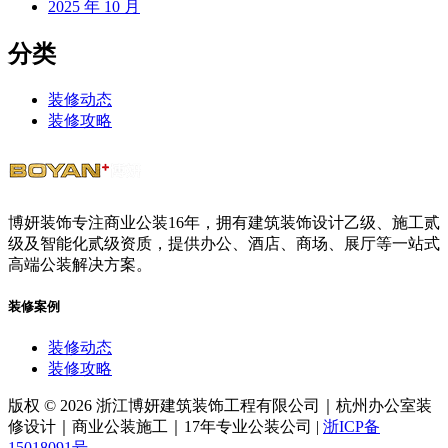
2025 年 10 月
分类
装修动态
装修攻略
博妍装饰专注商业公装16年，拥有建筑装饰设计乙级、施工贰
级及智能化贰级资质，提供办公、酒店、商场、展厅等一站式
高端公装解决方案。
装修案例
装修动态
装修攻略
版权 © 2026 浙江博妍建筑装饰工程有限公司｜杭州办公室装
修设计｜商业公装施工｜17年专业公装公司 |
浙ICP备
15018091号