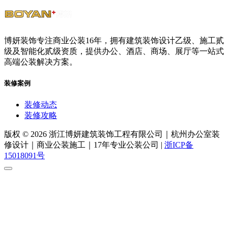
博妍装饰专注商业公装16年，拥有建筑装饰设计乙级、施工贰
级及智能化贰级资质，提供办公、酒店、商场、展厅等一站式
高端公装解决方案。
装修案例
装修动态
装修攻略
版权 © 2026 浙江博妍建筑装饰工程有限公司｜杭州办公室装
修设计｜商业公装施工｜17年专业公装公司 |
浙ICP备
15018091号