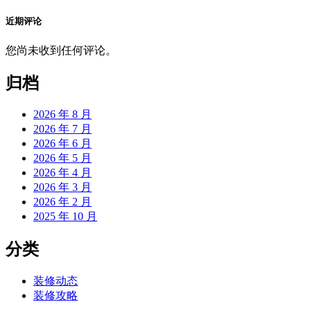
近期评论
您尚未收到任何评论。
归档
2026 年 8 月
2026 年 7 月
2026 年 6 月
2026 年 5 月
2026 年 4 月
2026 年 3 月
2026 年 2 月
2025 年 10 月
分类
装修动态
装修攻略