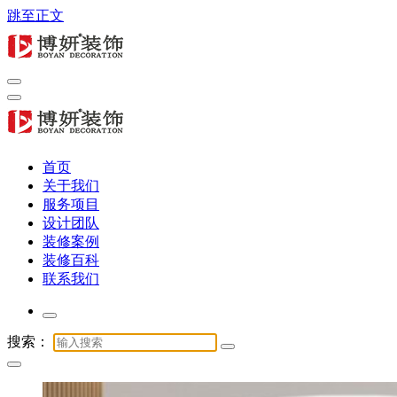
跳至正文
专注商业公装16年，提供办公室、酒店、店铺与展厅全链路服
务
专注商业公装16年，提供办公室、酒店、店铺与展厅全链路服
首页
务
关于我们
服务项目
设计团队
装修案例
装修百科
联系我们
搜索：