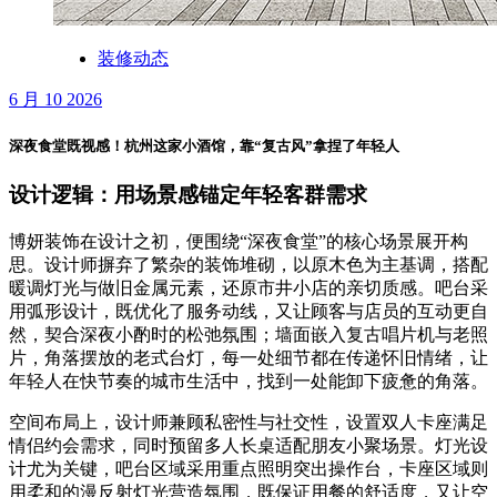
装修动态
6 月 10 2026
深夜食堂既视感！杭州这家小酒馆，靠“复古风”拿捏了年轻人
设计逻辑：用场景感锚定年轻客群需求
博妍装饰在设计之初，便围绕“深夜食堂”的核心场景展开构
思。设计师摒弃了繁杂的装饰堆砌，以原木色为主基调，搭配
暖调灯光与做旧金属元素，还原市井小店的亲切质感。吧台采
用弧形设计，既优化了服务动线，又让顾客与店员的互动更自
然，契合深夜小酌时的松弛氛围；墙面嵌入复古唱片机与老照
片，角落摆放的老式台灯，每一处细节都在传递怀旧情绪，让
年轻人在快节奏的城市生活中，找到一处能卸下疲惫的角落。
空间布局上，设计师兼顾私密性与社交性，设置双人卡座满足
情侣约会需求，同时预留多人长桌适配朋友小聚场景。灯光设
计尤为关键，吧台区域采用重点照明突出操作台，卡座区域则
用柔和的漫反射灯光营造氛围，既保证用餐的舒适度，又让空