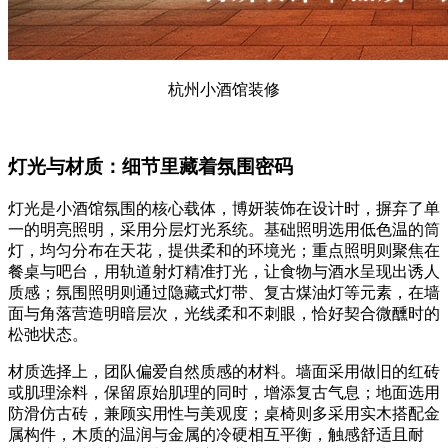
杭州小酒馆装修
灯光与材质：细节里藏着氛围密码
灯光是小酒馆氛围的核心载体，博妍装饰在设计时，摒弃了单
一的明亮照明，采用分层灯光系统。基础照明选用低色温的筒
灯，均匀分布在天花，提供柔和的环境光；重点照明则聚焦在
餐桌与吧台，用轨道射灯精准打光，让食物与酒水呈现出诱人
质感；氛围照明则通过隐藏式灯带、复古煤油灯等元素，在墙
面与角落营造明暗层次，光线柔和不刺眼，恰好契合微醺时的
松弛状态。
材质选择上，团队偏爱自然质感的材料。墙面采用做旧的红砖
或肌理涂料，保留原始肌理的同时，增添复古气息；地面选用
防滑仿古砖，兼顾实用性与美观度；桌椅则多采用实木搭配金
属构件，木质的温润与金属的冷硬相互平衡，触感舒适且耐