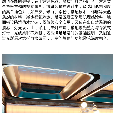
颜值在线的关键，在于通过色彩、材质与灯光的组合，营造契
合放松主题的视觉氛围。博妍装饰在设计中，多选用低饱和度
的莫兰迪色系，如浅灰、米白、柔粉，搭配原木、棉麻等天然
质感的材料，减少视觉刺激。足浴区墙面采用肌理感涂料，地
面铺设防滑仿木地砖，既兼顾安全实用，又传递出自然温润的
质感；灯光设计上，采用无主灯布局，搭配暖光壁灯与隐藏式
灯带，光线柔和不刺眼，既能满足足浴时的基础照明，又能通
过光影层次烘托放松氛围，让空间颜值与功能需求深度融合。