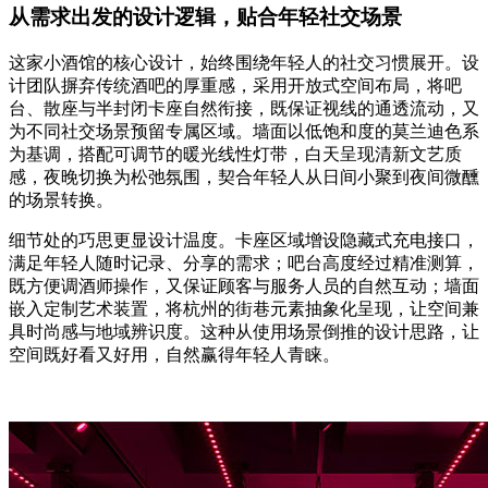
从需求出发的设计逻辑，贴合年轻社交场景
这家小酒馆的核心设计，始终围绕年轻人的社交习惯展开。设
计团队摒弃传统酒吧的厚重感，采用开放式空间布局，将吧
台、散座与半封闭卡座自然衔接，既保证视线的通透流动，又
为不同社交场景预留专属区域。墙面以低饱和度的莫兰迪色系
为基调，搭配可调节的暖光线性灯带，白天呈现清新文艺质
感，夜晚切换为松弛氛围，契合年轻人从日间小聚到夜间微醺
的场景转换。
细节处的巧思更显设计温度。卡座区域增设隐藏式充电接口，
满足年轻人随时记录、分享的需求；吧台高度经过精准测算，
既方便调酒师操作，又保证顾客与服务人员的自然互动；墙面
嵌入定制艺术装置，将杭州的街巷元素抽象化呈现，让空间兼
具时尚感与地域辨识度。这种从使用场景倒推的设计思路，让
空间既好看又好用，自然赢得年轻人青睐。